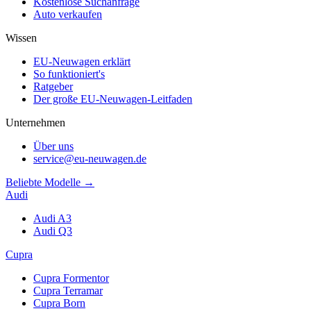
Kostenlose Suchanfrage
Auto verkaufen
Wissen
EU-Neuwagen erklärt
So funktioniert's
Ratgeber
Der große EU-Neuwagen-Leitfaden
Unternehmen
Über uns
service@eu-neuwagen.de
Beliebte Modelle →
Audi
Audi A3
Audi Q3
Cupra
Cupra Formentor
Cupra Terramar
Cupra Born