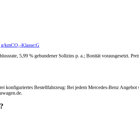
 g/km
CO₂-Klasse:
G
ussrate, 5,99 % gebundener Sollzins p. a.; Bonität vorausgesetzt. Pr
rei konfiguriertes Bestellfahrzeug: Bei jedem Mercedes-Benz Angebot 
euwagen.de.
?