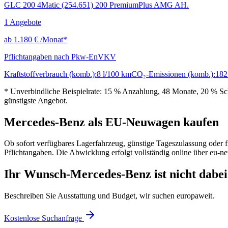
GLC 200 4Matic (254.651) 200 PremiumPlus AMG AH.
1
Angebote
ab
1.180 €
/Monat*
Pflichtangaben nach Pkw-EnVKV
Kraftstoffverbrauch (komb.):
8 l/100 km
CO₂-Emissionen (komb.):
182
* Unverbindliche Beispielrate: 15 % Anzahlung, 48 Monate, 20 % Schl
günstigste Angebot.
Mercedes-Benz als EU-Neuwagen kaufen
Ob sofort verfügbares Lagerfahrzeug, günstige Tageszulassung oder f
Pflichtangaben. Die Abwicklung erfolgt vollständig online über eu-n
Ihr Wunsch-Mercedes-Benz ist nicht dabei
Beschreiben Sie Ausstattung und Budget, wir suchen europaweit.
Kostenlose Suchanfrage