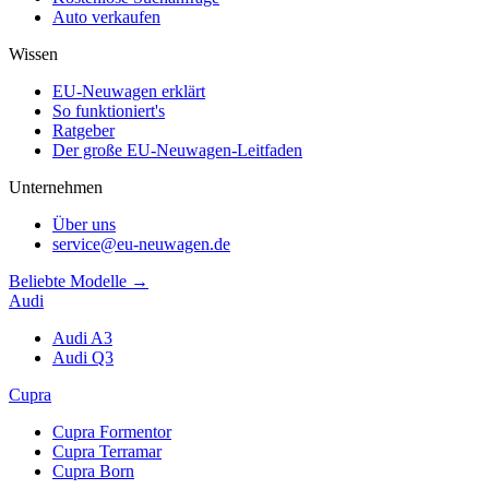
Auto verkaufen
Wissen
EU-Neuwagen erklärt
So funktioniert's
Ratgeber
Der große EU-Neuwagen-Leitfaden
Unternehmen
Über uns
service@eu-neuwagen.de
Beliebte Modelle →
Audi
Audi A3
Audi Q3
Cupra
Cupra Formentor
Cupra Terramar
Cupra Born