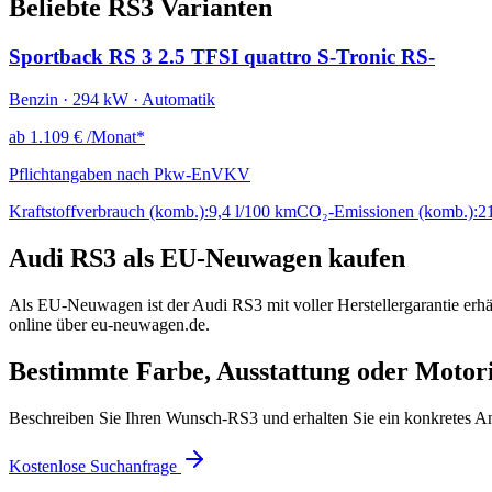
Beliebte RS3 Varianten
Sportback RS 3 2.5 TFSI quattro S-Tronic RS-
Benzin · 294 kW · Automatik
ab
1.109 €
/Monat*
Pflichtangaben nach Pkw-EnVKV
Kraftstoffverbrauch (komb.):
9,4 l/100 km
CO₂-Emissionen (komb.):
2
Audi RS3 als EU-Neuwagen kaufen
Als EU-Neuwagen ist der Audi RS3 mit voller Herstellergarantie erhä
online über eu-neuwagen.de.
Bestimmte Farbe, Ausstattung oder Motor
Beschreiben Sie Ihren Wunsch-RS3 und erhalten Sie ein konkretes A
Kostenlose Suchanfrage