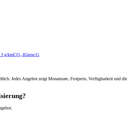
13 g/km
CO₂-Klasse:
G
ltlich. Jedes Angebot zeigt Monatsrate, Festpreis, Verfügbarkeit und 
isierung?
ngebot.