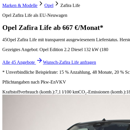
Marken & Modelle
Opel
Zafira Life
Opel Zafira Life als EU-Neuwagen
Opel Zafira Life
ab 667 €/Monat*
45
Opel Zafira Life mit transparent ausgewiesenem Lieferstatus. Herste
Gezeigtes Angebot: Opel Edition 2.2 Diesel 132 kW (180
Alle 45 Angebote
Wunsch-Zafira Life anfragen
* Unverbindliche Beispielrate: 15 % Anzahlung, 48 Monate, 20 % Schl
Pflichtangaben nach Pkw-EnVKV
Kraftstoffverbrauch (komb.):
7,1 l/100 km
CO₂-Emissionen (komb.):
1