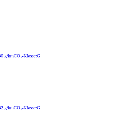
80 g/km
CO₂-Klasse:
G
82 g/km
CO₂-Klasse:
G