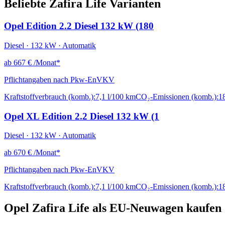
Beliebte Zafira Life Varianten
Opel Edition 2.2 Diesel 132 kW (180
Diesel · 132 kW · Automatik
ab
667 €
/Monat*
Pflichtangaben nach Pkw-EnVKV
Kraftstoffverbrauch (komb.):
7,1 l/100 km
CO₂-Emissionen (komb.):
1
Opel XL Edition 2.2 Diesel 132 kW (1
Diesel · 132 kW · Automatik
ab
670 €
/Monat*
Pflichtangaben nach Pkw-EnVKV
Kraftstoffverbrauch (komb.):
7,1 l/100 km
CO₂-Emissionen (komb.):
1
Opel Zafira Life als EU-Neuwagen kaufen