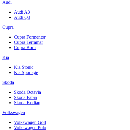
Audi
Audi A3
Audi Q3
Cupra
Cupra Formentor
Cupra Terramar
Cupra Born
Kia
Kia Stonic
Kia Sportage
Skoda
Skoda Octavia
Skoda Fabia
Skoda Kodiaq
Volkswagen
Volkswagen Golf
Volkswagen Polo