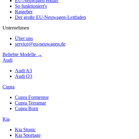
EU-Neuwagen erklärt
So funktioniert's
Ratgeber
Der große EU-Neuwagen-Leitfaden
Unternehmen
Über uns
service@eu-neuwagen.de
Beliebte Modelle →
Audi
Audi A3
Audi Q3
Cupra
Cupra Formentor
Cupra Terramar
Cupra Born
Kia
Kia Stonic
Kia Sportage