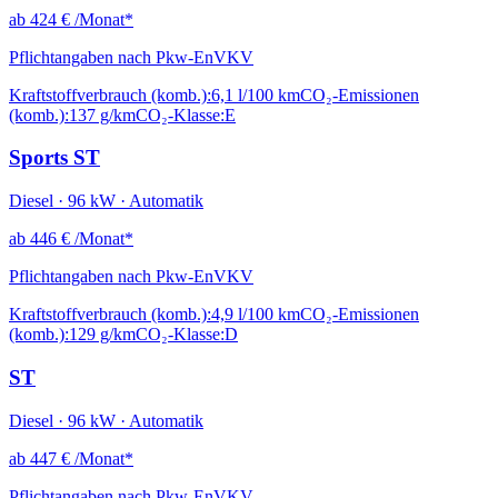
ab
424 €
/Monat*
Pflichtangaben nach Pkw-EnVKV
Kraftstoffverbrauch (komb.):
6,1 l/100 km
CO₂-Emissionen
(komb.):
137 g/km
CO₂-Klasse:
E
Sports ST
Diesel · 96 kW · Automatik
ab
446 €
/Monat*
Pflichtangaben nach Pkw-EnVKV
Kraftstoffverbrauch (komb.):
4,9 l/100 km
CO₂-Emissionen
(komb.):
129 g/km
CO₂-Klasse:
D
ST
Diesel · 96 kW · Automatik
ab
447 €
/Monat*
Pflichtangaben nach Pkw-EnVKV