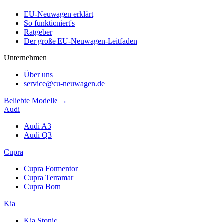
EU-Neuwagen erklärt
So funktioniert's
Ratgeber
Der große EU-Neuwagen-Leitfaden
Unternehmen
Über uns
service@eu-neuwagen.de
Beliebte Modelle →
Audi
Audi A3
Audi Q3
Cupra
Cupra Formentor
Cupra Terramar
Cupra Born
Kia
Kia Stonic